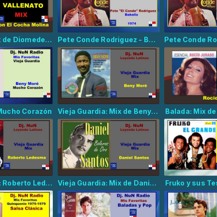
Vallenato: Mix de Diomedes Díaz y Cocha Molina
Pete Conde Rodriguez - Babaila
Mucho Corazón
Vieja Guardia: Mix de Beny More
Balada: Mix de
Vieja Guardia: Roberto Ledesma
Vieja Guardia: Mix de Daniel Santos
Fruko y sus Te