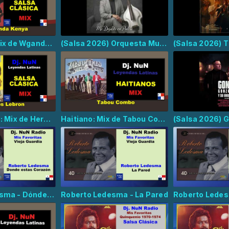
Afrocaribe: Mix de Wganda Kenya
(Salsa 2026) Orquesta Mulenze - Me Dejaste En Pausa
Salsa Clásica: Mix de Hermanos Lebrón
Haitiano: Mix de Tabou Combo
Roberto Ledesma - Dónde Estás Corazón
Roberto Ledesma - La Pared