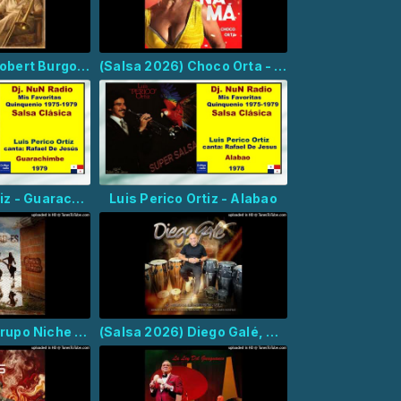
(Salsa 2026) Robert Burgos, Manolito Simonet y su Trabuco - Añejo
(Salsa 2026) Choco Orta - Ahi Na Ma
Luis Perico Ortiz - Guarachimbe
Luis Perico Ortiz - Alabao
(Salsa 2026) Grupo Niche - Realidad-Es
(Salsa 2026) Diego Galé, Tito Nieves - Muévete Ya