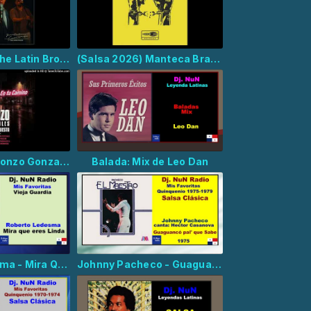
(Salsa 2026) The Latin Brothers, Juan Carlos Coronel - Good Loving
(Salsa 2026) Manteca Brava, El jilguero - Si Echo Pa´lante
(Salsa 2026) Gonzo Gonzales y Su Orquesta - En Tu Camino
Balada: Mix de Leo Dan
Roberto Ledesma - Mira Que Eres Linda
Johnny Pacheco - Guaguanco pal' que sabe