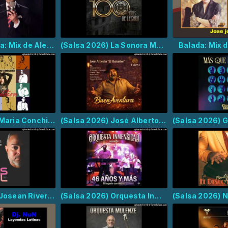
Vol. 2, Bachata: Mix de Alex Bueno
(Salsa 2026) La Sonora Matancera - También Los Hombres Lloran
Balada: Mix 
(Salsa 2026) Maria Conchita Alonso, La Sonora Santanera - Acaríciame
(Salsa 2026) José Alberto “El Ruiseñor” - La Puerta Del Encanto
(Salsa 2026) Josean Rivera - Rumba Distinta
(Salsa 2026) Orquesta Inmensidad - Nuestra Historia Musical