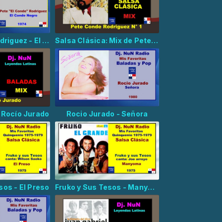
Pete Conde Rodriguez - El Conde Negro
Salsa Clásica: Mix de Pete "El Conde" Rodríguez
 Rocío Jurado
Rocio Jurado - Señora
sos - El Preso
Fruko y Sus Tesos - Manyoma