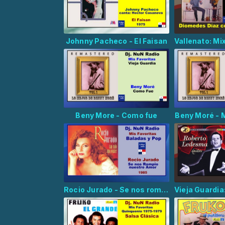
Johnny Pacheco - El Faisan
Beny More - Como fue
Beny Moré - 
Rocio Jurado - Se nos rompió el amor