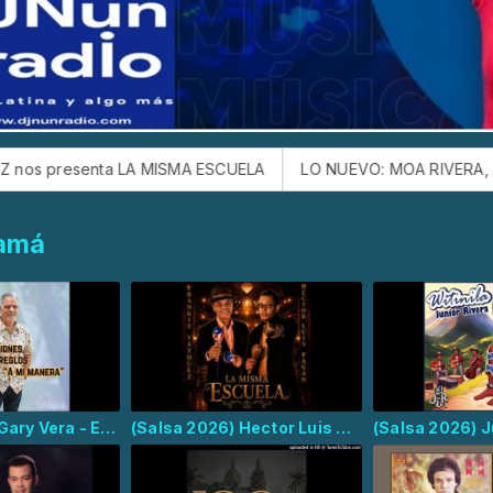
ELA
LO NUEVO: MOA RIVERA, el hijo de JERRY RIVERA, siguie
namá
(Salsa 2026) Gary Vera - Este Cha Chá Pa'Ti
(Salsa 2026) Hector Luis Pagan, Frankie Vazquez - La Misma Escuela