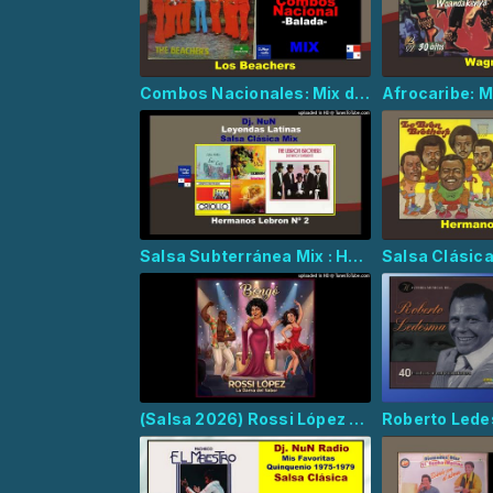
Combos Nacionales: Mix de Los Beachers - Balada
Salsa Subterránea Mix : Hermanos Lebron Nº 2
(Salsa 2026) Rossi López - Bongo