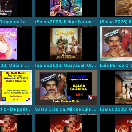
(Salsa 2026) Orquesta La Solución - Reflejos del Corazón
(Salsa 2026) Felipe Fournier (Feat Rubén Blades, Jeremy Bosch) - SuperMambo
(Merengue 2026) Miriam Cruz - Que Descaro El Tuyo
(Salsa 2026) Guayacán Orquesta - El Bien y el Mal
Luis Perico Ortiz - De patitas
Salsa Clásica: Mix de Luis Perico Ortiz