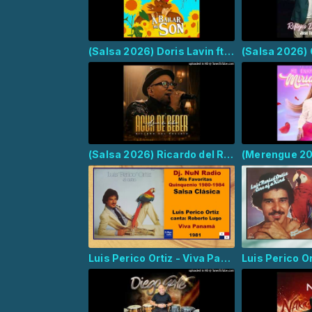
(Salsa 2026) Doris Lavin ft Septeto Matamoros - A Bailr mi Son
(Salsa 2026) Ricardo del Rosario - Agua De Beber
Luis Perico Ortiz - Viva Panamá