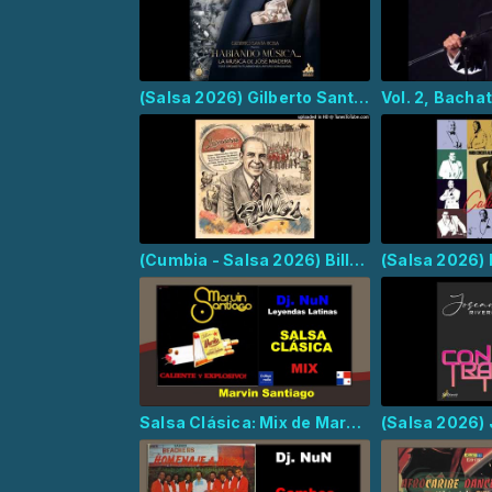
(Salsa 2026) Gilberto Santa Rosa y José Madera - El Viajero Cantor
(Cumbia - Salsa 2026) Billo's Caracas Boys, Roberto Blades - El Tren de Seis
Salsa Clásica: Mix de Marvin Santiago