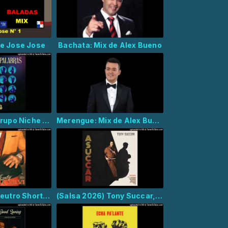
de Jose Jose
Bachata: Mix de Alex Bueno
(Salsa 2026) Grupo Niche - Niche Mode
Merengue: Mix de Alex Bueno
(Salsa 2026) Neutro Shorty, Oscar D'León - Idilio
(Salsa 2026) Tony Succar, Gilberto Santa Rosa - Afincao