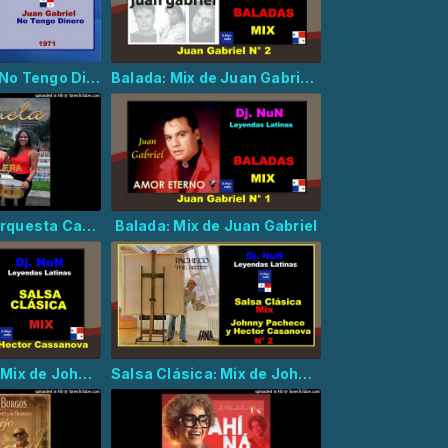
Juan Gabriel - No Tengo Dinero
Balada: Mix de Juan Gabriel N° 2
(Salsa 2026) Orquesta Canela - Timbalera
Balada: Mix de Juan Gabriel
Salsa Clásica: Mix de Johnny Pacheco y Hector Casanova
Salsa Clásica: Mix de Johnny Pacheco y Hector Casanova N° 2