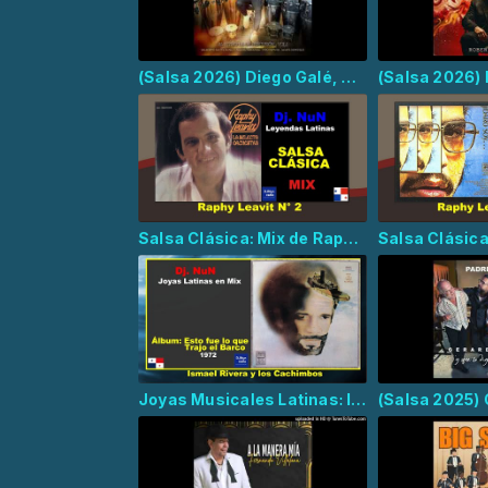
(Salsa 2026) Diego Galé, Gilberto Santa Rosa, Ismael Miranda - Cuando Suena La Paila
Salsa Clásica: Mix de Raphy Leavitt N° 2
Joyas Musicales Latinas: Ismael Rivera - Esto fue lo que trajo el barco