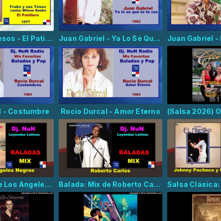
Fruko y sus Tesos - El Patillero
Juan Gabriel - Ya Lo Sé Que Tú Te Vas
l - Costumbre
Rocio Durcal - Amor Eterno
Balada: Mix de Los Angeles Negros
Balada: Mix de Roberto Carlos