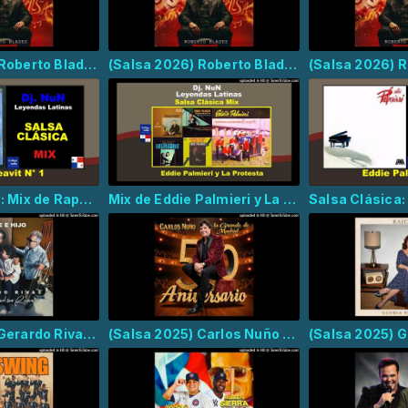
(Salsa 2026) Roberto Blades - Soñando Despierto
(Salsa 2026) Roberto Blades - El Preso
Salsa Clásica: Mix de Raphy Leavitt
Mix de Eddie Palmieri y La Protesta
(Salsa 2025) Gerardo Rivas - Padre e Hijo
(Salsa 2025) Carlos Nuño La Grande de Madrid - El Manisero