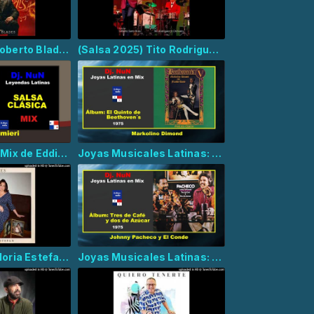
(Salsa 2026) Roberto Blades - Calle Luna Calle Sol
(Salsa 2025) Tito Rodriguez Jr Orchestra - La Ley del Guauganco
Salsa Clásica: Mix de Eddie Palmieri
Joyas Musicales Latinas: Markolino Dimond - La V de Beethoven´s
(Salsa 2025) Gloria Estefan - Raíces
Joyas Musicales Latinas: Johnny Pacheco y El Conde - Tres de Cafe y uno de Azucar