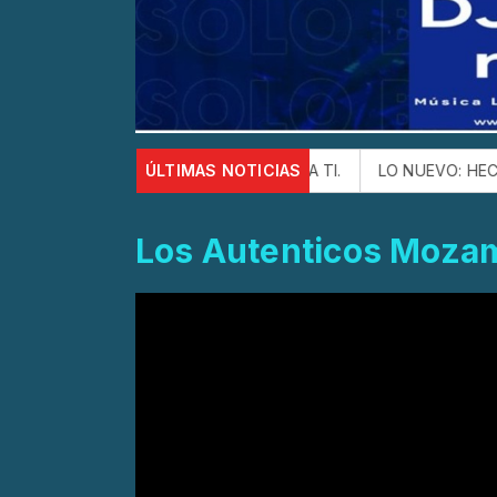
n la canción ESTE CHA CHA PA TI.
ÚLTIMAS NOTICIAS
LO NUEVO: HECTOR LUIS
Los Autenticos Moza