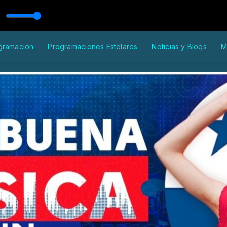
io
n Dj. NuN
gramación
Programaciones Estelares
Noticias y Bloqs
M