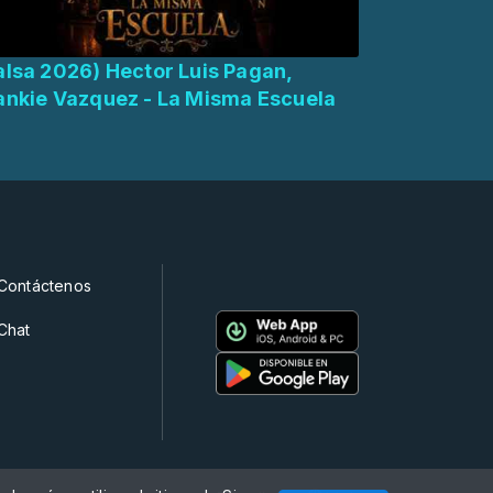
alsa 2026) Hector Luis Pagan,
ankie Vazquez - La Misma Escuela
Contáctenos
Chat