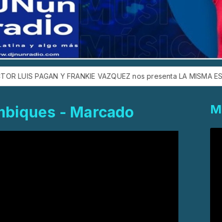
 PAGAN Y FRANKIE VAZQUEZ nos presenta LA MISMA ESCUELA
M
mbiques - Marcado