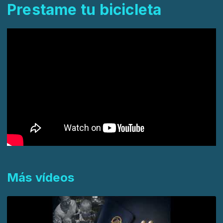
Prestame tu bicicleta
Más vídeos