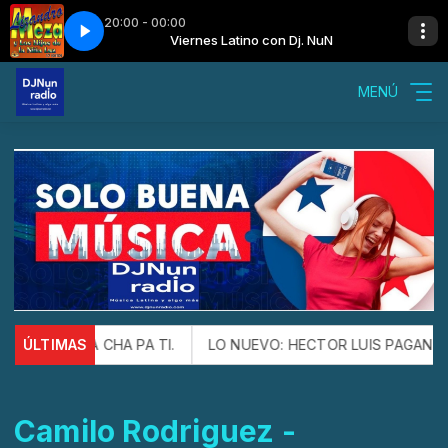
20:00 - 00:00
on Dj. NuN
- Baracunatana
Viernes Latino con Dj. NuN
Lisandro Meza - Baracunatana
MENÚ
 ESTE CHA CHA PA TI.
ÚLTIMAS
LO NUEVO: HECTOR LUIS PAGAN Y FR
Camilo Rodriguez -