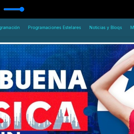
n Dj. NuN
gramación
Programaciones Estelares
Noticias y Bloqs
M