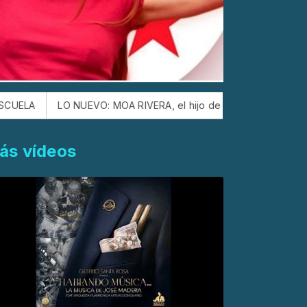
LO NUEVO: MOA RIVERA, el hijo de JERRY RIVERA, siguiendo l
ás vídeos