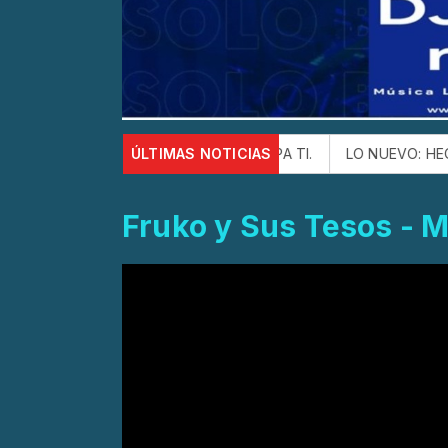
n la canción ESTE CHA CHA PA TI.
ÚLTIMAS NOTICIAS
LO NUEVO: HECTOR LUIS
Fruko y Sus Tesos -