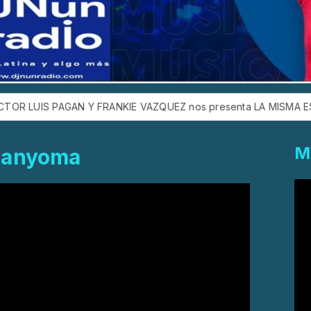
 PAGAN Y FRANKIE VAZQUEZ nos presenta LA MISMA ESCUELA
M
 Manyoma