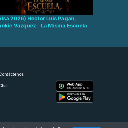
alsa 2026) Hector Luis Pagan,
ankie Vazquez - La Misma Escuela
Contáctenos
Chat