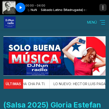
00:00 - 04:00
Madrugada) con Dj. NuN
 Gran Varon
Sábado Latino (Madrugada) con Dj. NuN
Willie Colón - El Gran Varon
MENÚ
ón ESTE CHA CHA PA TI.
ÚLTIMAS
LO NUEVO: HECTOR LUIS PAGAN Y F
(Salsa 2025) Gloria Estefan