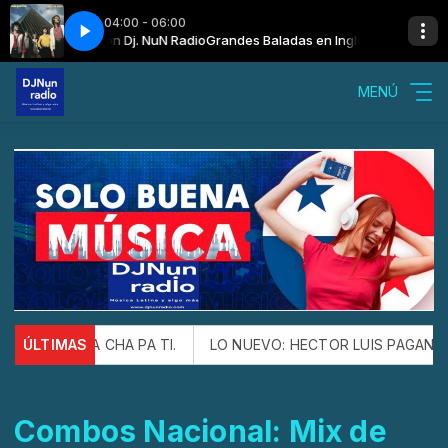
04:00 - 06:00
(Madrugada) con Dj. NuN Radio
In Love
Air Supply - Lost In Love
Grandes Baladas en Ingles (Madrugada) c
MENÚ
 ESTE CHA CHA PA TI.
ÚLTIMAS
LO NUEVO: HECTOR LUIS PAGAN Y FR
Combos Nacional: Mix de