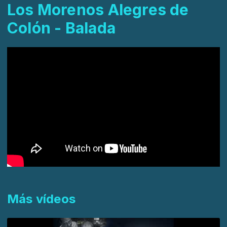
Los Morenos Alegres de
Colón - Balada
Más vídeos