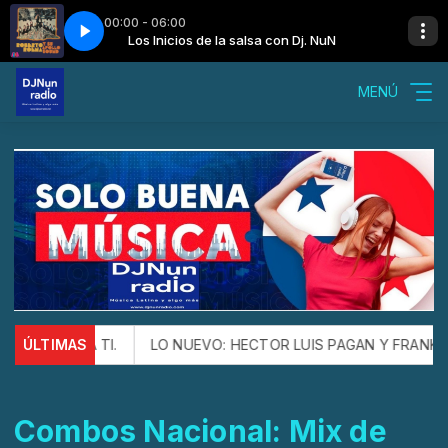
00:00 - 06:00
con Dj. NuN
io sin guapo
Los Inicios de la salsa con Dj. NuN
Roberto Roena - El barrio sin guapo
MENÚ
A CHA PA TI.
ÚLTIMAS
LO NUEVO: HECTOR LUIS PAGAN Y FRANKIE VA
Combos Nacional: Mix de