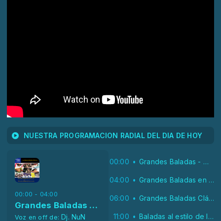
NUESTRA PROGRAMACION RADIAL DEL DIA DE HOY
00:00
Grandes Baladas - Madrugada
04:00
Grandes Baladas en Ingles (Madrugada)
00:00 - 04:00
06:00
Grandes Baladas Clásicas
Grandes Baladas - Madrugada
11:00
Baladas al estilo de los Combos nacionales de Panamá
Dj. NuN
Voz en off de: