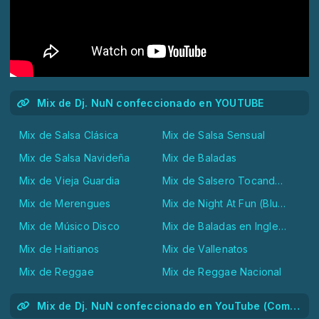
Mix de Dj. NuN confeccionado en YOUTUBE
Mix de Salsa Clásica
Mix de Salsa Sensual
Mix de Salsa Navideña
Mix de Baladas
Mix de Vieja Guardia
Mix de Salsero Tocando Boleros
Mix de Merengues
Mix de Night At Fun (Blues, Soul and Ballds)
Mix de Músico Disco
Mix de Baladas en Ingles (Ballds)
Mix de Haitianos
Mix de Vallenatos
Mix de Reggae
Mix de Reggae Nacional
Mix de Dj. NuN confeccionado en YouTube (Combos Nacionales)