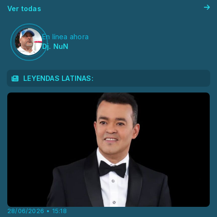
Ver todas
En línea ahora
Dj. NuN
LEYENDAS LATINAS:
28/06/2026 • 15:18