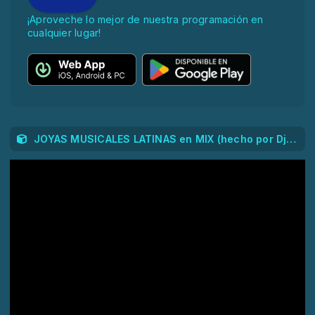
¡Aproveche lo mejor de nuestra programación en
cualquier lugar!
JOYAS MUSICALES LATINAS en MIX (hecho por Dj. NuN)