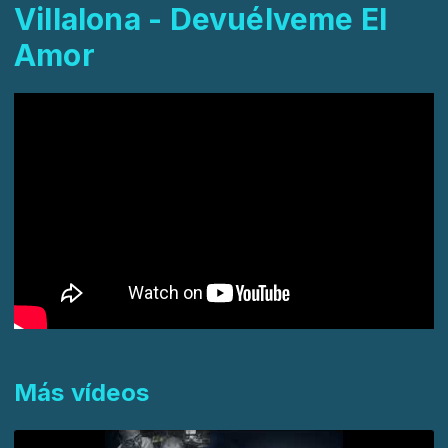
Villalona - Devuélveme El
Amor
Más vídeos