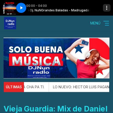
00:00 - 04:00
- Madrugada con Dj. NuN
bres
Basilio - Costumbres
Grandes Baladas - Madrugada con Dj. NuN
MENÚ
 ESTE CHA CHA PA TI.
ÚLTIMAS
LO NUEVO: HECTOR LUIS PAGAN Y FR
Vieja Guardia: Mix de Daniel