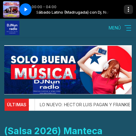
00:00 - 04:00
a) con Dj. NuN
ón
Sábado Latino (Madrugada) con Dj. NuN
Monchy Lucca - El Criticón
MENÚ
CHA PA TI.
ÚLTIMAS
LO NUEVO: HECTOR LUIS PAGAN Y FRANKIE VAZQ
(Salsa 2026) Manteca