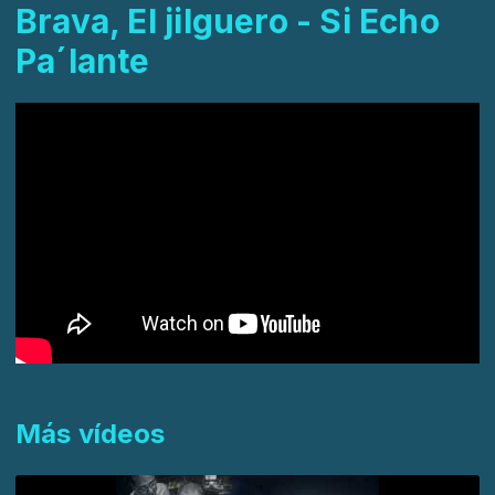
Brava, El jilguero - Si Echo
Pa´lante
Más vídeos