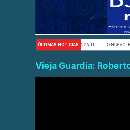
con la canción ESTE CHA CHA PA TI.
ÚLTIMAS NOTICIAS
LO NUEVO: HECTOR LU
Vieja Guardia: Rober