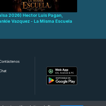
alsa 2026) Hector Luis Pagan,
ankie Vazquez - La Misma Escuela
Contáctenos
Chat