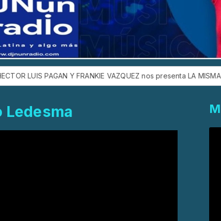
IS PAGAN Y FRANKIE VAZQUEZ nos presenta LA MISMA ESCUELA
M
to Ledesma