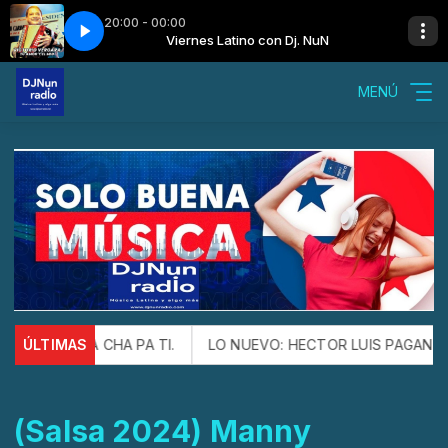
20:00 - 00:00
. NuN
 Mujer
Viernes Latino con Dj. NuN
Victorio Vergara - Esa Mujer
MENÚ
HA CHA PA TI.
ÚLTIMAS
LO NUEVO: HECTOR LUIS PAGAN Y FRANKIE VA
(Salsa 2024) Manny