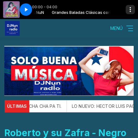
00:00 - 04:00
Clásicas con Dj. NuN
Credo
Elsa Baeza - Credo
Grandes Baladas Clásicas con Dj. NuN
MENÚ
ión ESTE CHA CHA PA TI.
ÚLTIMAS
LO NUEVO: HECTOR LUIS PAGAN Y 
Roberto y su Zafra - Negro