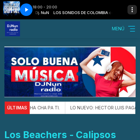
18:00 - 20:00
 COLOMBIA con Dj. NuN
 basta
LOS SONIDOS DE COLOMBIA con Dj. NuN
Grupo Gale - Me basta
MENÚ
ón ESTE CHA CHA PA TI.
ÚLTIMAS
LO NUEVO: HECTOR LUIS PAGAN Y 
Los Beachers - Calipsos