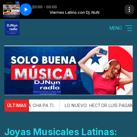
20:00 - 00:00
 Dj. NuN
 & Cie - Rosalie
Viernes Latino con Dj. NuN
Georgie Plonquitte & Cie - Rosalie
MENÚ
 ESTE CHA CHA PA TI.
ÚLTIMAS
LO NUEVO: HECTOR LUIS PAGAN Y FR
Joyas Musicales Latinas: