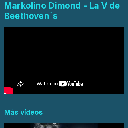
Markolino Dimond - La V de
Beethoven´s
Más vídeos