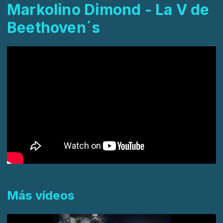
Markolino Dimond - La V de
Beethoven´s
Más vídeos