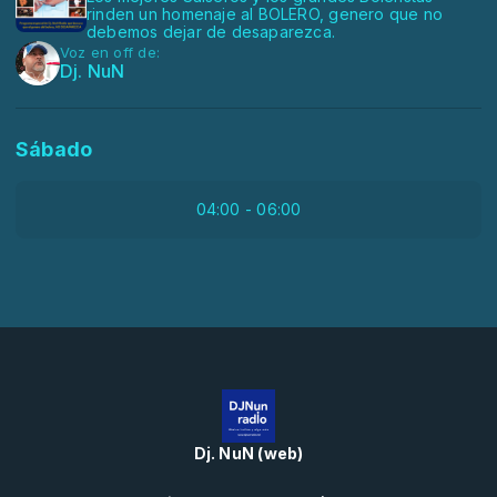
rinden un homenaje al BOLERO, genero que no
debemos dejar de desaparezca.
Voz en off de:
Dj. NuN
Sábado
04:00 - 06:00
Dj. NuN (web)