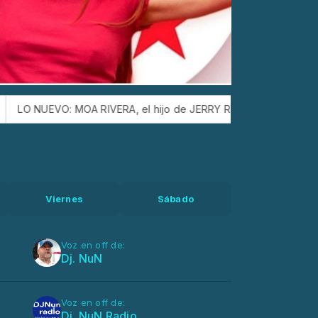
EVO: MOA RIVERA, el hijo de JERRY RIVERA, siguiendo los pasos
Viernes
Sábado
Voz en off de:
Dj. NuN
Voz en off de:
Dj. NuN Radio