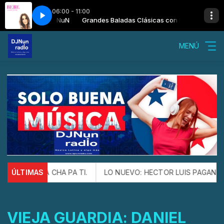
06:00 - 11:00
cas con Dj. NuN
e
Los amaya - Vete
Grandes Baladas Clásicas con Dj. NuN
MENÚ
 CHA PA TI.
ÚLTIMAS
LO NUEVO: HECTOR LUIS PAGAN Y FRANKIE VAZ
VIEJA GUARDIA: DANIEL