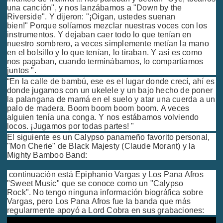
una canción", y nos lanzábamos a "Down by the
Riverside". Y dijeron: "¡Oigan, ustedes suenan
bien!" Porque solíamos mezclar nuestras voces con los
instrumentos. Y dejaban caer todo lo que tenían en
nuestro sombrero, a veces simplemente metían la mano
en el bolsillo y lo que tenían, lo tiraban. Y así es como
nos pagaban, cuando terminábamos, lo compartíamos
juntos ".
“En la calle de bambú, ese es el lugar donde crecí, ahí es
donde jugamos con un ukelele y un bajo hecho de poner
la palangana de mamá en el suelo y atar una cuerda a un
palo de madera. Boom boom boom boom. A veces
alguien tenía una conga. Y nos estábamos volviendo
locos. ¡Jugamos por todas partes! "
El siguiente es un Calypso panameño favorito personal,
"Mon Cherie" de Black Majesty (Claude Morant) y la
Mighty Bamboo Band:
continuación está Epiphanio Vargas y Los Pana Afros
"Sweet Music" que se conoce como un "Calypso
Rock". No tengo ninguna información biográfica sobre
Vargas, pero Los Pana Afros fue la banda que más
regularmente apoyó a Lord Cobra en sus grabaciones: