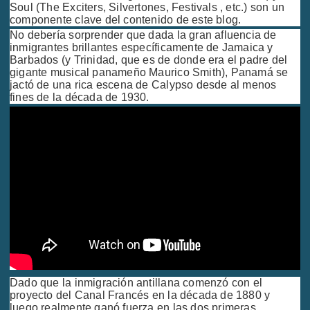
Soul (The Exciters, Silvertones, Festivals , etc.) son un
componente clave del contenido de este blog.
No debería sorprender que dada la gran afluencia de
inmigrantes brillantes específicamente de Jamaica y
Barbados (y Trinidad, que es de donde era el padre del
gigante musical panameño Maurico Smith), Panamá se
jactó de una rica escena de Calypso desde al menos
fines de la década de 1930.
Dado que la inmigración antillana comenzó con el
proyecto del Canal Francés en la década de 1880 y
luego realmente ganó fuerza en las dos primeras