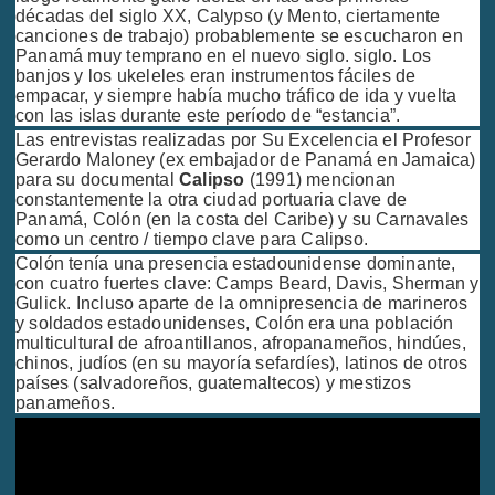
décadas del siglo XX, Calypso (y Mento, ciertamente
canciones de trabajo) probablemente se escucharon en
Panamá muy temprano en el nuevo siglo. siglo. Los
banjos y los ukeleles eran instrumentos fáciles de
empacar, y siempre había mucho tráfico de ida y vuelta
con las islas durante este período de “estancia”.
Las entrevistas realizadas por Su Excelencia el Profesor
Gerardo Maloney (ex embajador de Panamá en Jamaica)
para su documental
Calipso
(1991) mencionan
constantemente la otra ciudad portuaria clave de
Panamá, Colón (en la costa del Caribe) y su Carnavales
como un centro / tiempo clave para Calipso.
Colón tenía una presencia estadounidense dominante,
con cuatro fuertes clave: Camps Beard, Davis, Sherman y
Gulick. Incluso aparte de la omnipresencia de marineros
y soldados estadounidenses, Colón era una población
multicultural de afroantillanos, afropanameños, hindúes,
chinos, judíos (en su mayoría sefardíes), latinos de otros
países (salvadoreños, guatemaltecos) y mestizos
panameños.