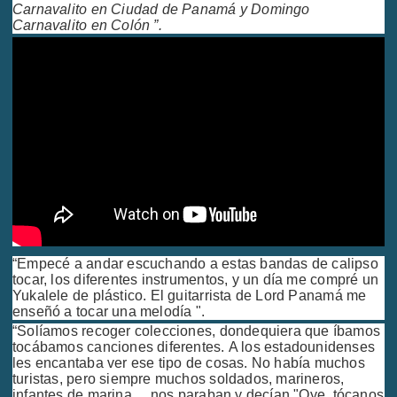
Carnavalito en Ciudad de Panamá y Domingo
Carnavalito en Colón ”.
“Empecé a andar escuchando a estas bandas de calipso
tocar, los diferentes instrumentos, y un día me compré un
Yukalele de plástico. El guitarrista de Lord Panamá me
enseñó a tocar una melodía ".
“Solíamos recoger colecciones, dondequiera que íbamos
tocábamos canciones diferentes. A los estadounidenses
les encantaba ver ese tipo de cosas. No había muchos
turistas, pero siempre muchos soldados, marineros,
infantes de marina ... nos paraban y decían "Oye, tócanos