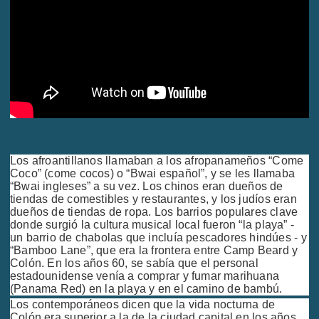
Los afroantillanos llamaban a los afropanameños “Come
Coco” (come cocos) o “Bwai español”, y se les llamaba
“Bwai ingleses” a su vez. Los chinos eran dueños de
tiendas de comestibles y restaurantes, y los judíos eran
dueños de tiendas de ropa. Los barrios populares clave
donde surgió la cultura musical local fueron “la playa” -
un barrio de chabolas que incluía pescadores hindúes - y
“Bamboo Lane”, que era la frontera entre Camp Beard y
Colón. En los años 60, se sabía que el personal
estadounidense venía a comprar y fumar marihuana
(Panama Red) en la playa y en el camino de bambú.
Los contemporáneos dicen que la vida nocturna de
Colón era superior a la de la ciudad capital en los años