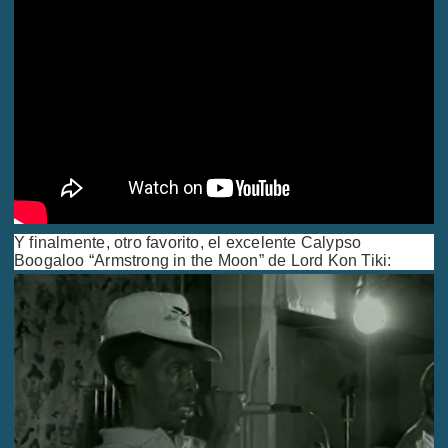
Y finalmente, otro favorito, el excelente Calypso
Boogaloo “Armstrong in the Moon” de Lord Kon Tiki: