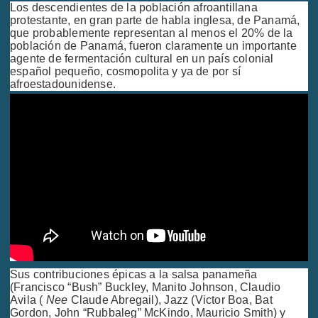
Los descendientes de la población afroantillana
protestante, en gran parte de habla inglesa, de Panamá,
que probablemente representan al menos el 20% de la
población de Panamá, fueron claramente un importante
agente de fermentación cultural en un país colonial
español pequeño, cosmopolita y ya de por sí
afroestadounidense.
Sus contribuciones épicas a la salsa panameña
(Francisco “Bush” Buckley, Manito Johnson, Claudio
Avila (
Nee
Claude Abregail), Jazz (Victor Boa, Bat
Gordon, John “Rubbaleg” McKindo, Mauricio Smith) y