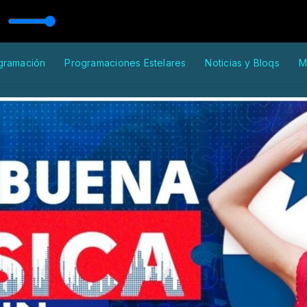
 con Dj. NuN
gramación
Programaciones Estelares
Noticias y Bloqs
M