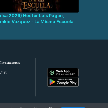
alsa 2026) Hector Luis Pagan,
ankie Vazquez - La Misma Escuela
Contáctenos
Chat