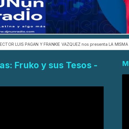
IS PAGAN Y FRANKIE VAZQUEZ nos presenta LA MISMA ESCUELA
M
as: Fruko y sus Tesos -