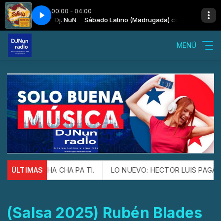
00:00 - 04:00
Madrugada) con Dj. NuN
 Fem Confiance
Sábado Latino (Madrugada) con Dj. NuN
Les Difficiles - Fem Confiance
MENÚ
ón ESTE CHA CHA PA TI.
ÚLTIMAS
LO NUEVO: HECTOR LUIS PAGAN Y F
(Salsa 2025) Rubén Blades