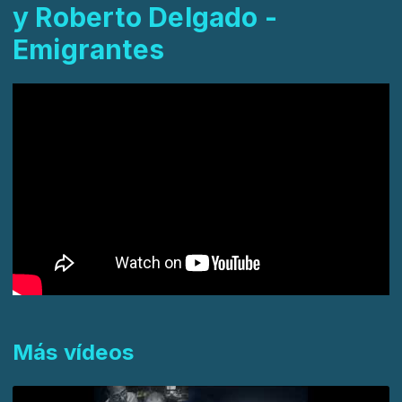
y Roberto Delgado -
Emigrantes
Más vídeos