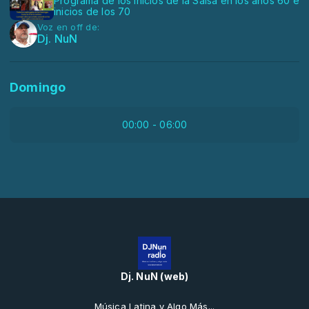
Programa de los inicios de la Salsa en los años 60 e
inicios de los 70
Voz en off de:
Dj. NuN
Domingo
00:00 - 06:00
Dj. NuN (web)
Música Latina y Algo Más...