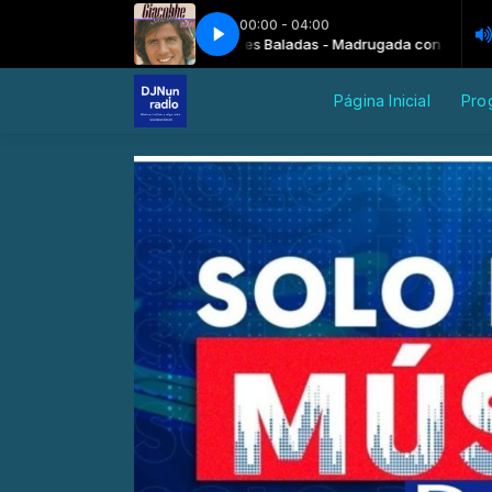
00:00 - 04:00
Grandes Baladas - Madrugada con Dj. Nu
Sandro Giacobbe - El jardín prohibido
Sand
Página Inicial
Pro