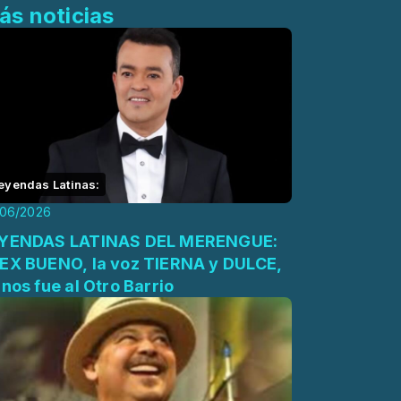
ás noticias
eyendas Latinas:
/06/2026
YENDAS LATINAS DEL MERENGUE:
 BUENO, la voz TIERNA y DULCE,
 nos fue al Otro Barrio