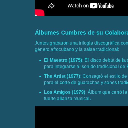
Álbumes Cumbres de su Colabor
Juntos grabaron una trilogía discográfica co
género afrocubano y la salsa tradicional:
El Maestro (1975)
: El disco debut de l
para integrarse al sonido tradicional d
The Artist (1977)
: Consagró el estilo 
para el corte de guarachas y sones tradi
Los Amigos (1979)
: Álbum que cerró la
fuerte alianza musical.