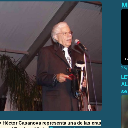
M
L
28
LE
ALEX
se
 Héctor Casanova representa una de las eras