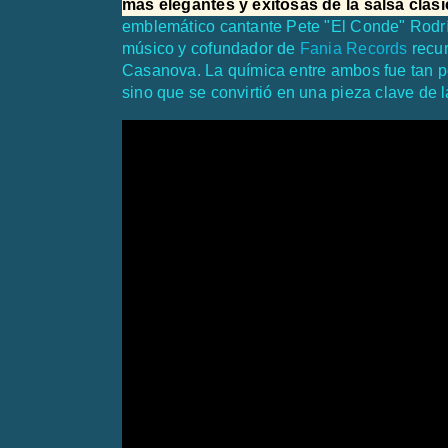
más elegantes y exitosas de la salsa clás
emblemático cantante Pete "El Conde" Rodrí
músico y cofundador de
Fania Records
recur
Casanova. La química entre ambos fue tan pe
sino que se convirtió en una pieza clave de