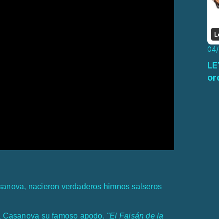
L
04
LE
or
asanova, nacieron verdaderos himnos salseros
ó a Casanova su famoso apodo,
"El Faisán de la