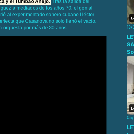
ica y el Tumbao Añejo.
Tras la salida del
guez a mediados de los años 70, el genial
rió al experimentado sonero cubano Héctor
L
rfecta que Casanova no solo llenó el vacío,
13/
 la orquesta por más de 30 años.
LE
SA
So
L
05
LE