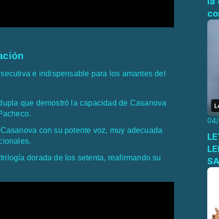
la
co
ación
nsecutiva e indispensable para los amantes del
a dupla que demostró la capacidad de Casanova
L
e Pacheco.
04
de Casanova con su potente voz, muy adecuada
LEY
cionales.
LE
 trilogía dorada de los setenta, reafirmando su
SA