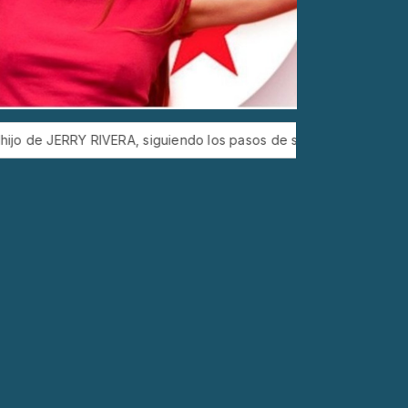
RA, siguiendo los pasos de su padre en la SALSA SENSUAL.