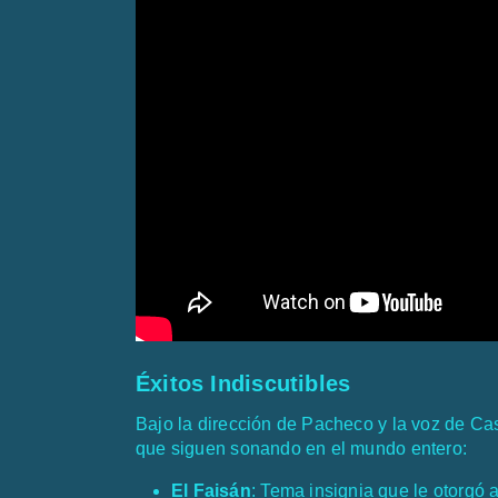
Éxitos Indiscutibles
Bajo la dirección de Pacheco y la voz de C
que siguen sonando en el mundo entero:
El Faisán
: Tema insignia que le otorg