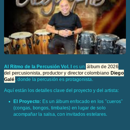
Al Ritmo de la Percusión Vol. I
es un
álbum de 2026
del percusionista, productor y director colombiano
Diego
Galé
, donde la percusión es protagonista.
Aquí están los detalles clave del proyecto y del artista:
El Proyecto:
Es un álbum enfocado en los "cueros"
(congas, bongos, timbales) en lugar de solo
acompañar la salsa, con invitados estelares.