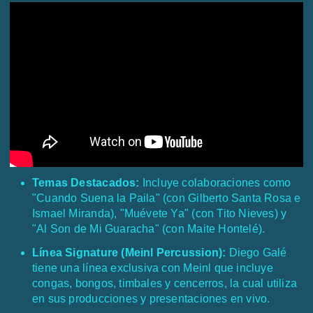
Temas Destacados:
Incluye colaboraciones como
"Cuando Suena la Paila" (con Gilberto Santa Rosa e
Ismael Miranda), "Muévete Ya" (con Tito Nieves) y
"Al Son de Mi Guaracha" (con Maite Hontelé).
Línea Signature (Meinl Percussion):
Diego Galé
tiene una línea exclusiva con Meinl que incluye
congas, bongos, timbales y cencerros, la cual utiliza
en sus producciones y presentaciones en vivo.