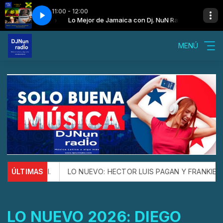
11:00 - 12:00
Dj. NuN Radio
Lo Mejor de Jamaica con Dj. NuN Radio
Don Carlos - Them Say
MENÚ
A TI.
ÚLTIMAS
LO NUEVO: HECTOR LUIS PAGAN Y FRANKIE VAZQUEZ n
LO NUEVO 2026: DIEGO